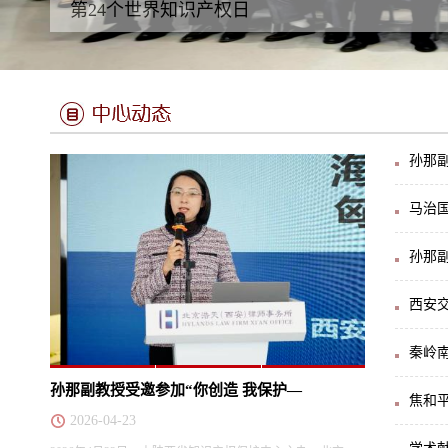
第24个世界知识产权日
孙那副
马治国
孙那
西安
秦岭
孙那副教授受邀参加“你创造 我保护—
焦和
2026-04-23